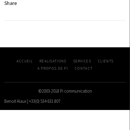
Share
ACCUEIL
RÉALISATIONS
SERVICES
CLIENTS
A PROPOS DE PI
CONTACT
©2003-2018 Pi communication
Benoit Alaux | +33(0) 534 631 807